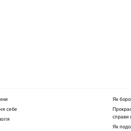
ини
Як боро
ня себе
Прокрас
справи 
огія
Як подо