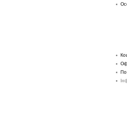
Ос
Ко
Оф
По
Ін