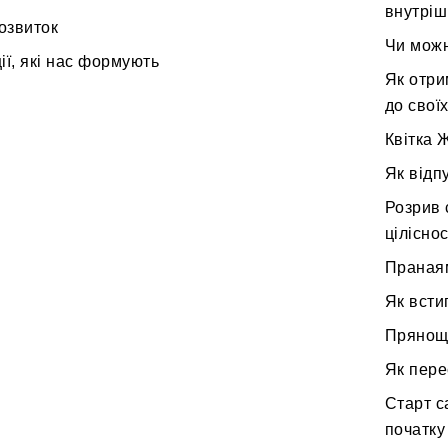
внутріш
озвиток
Чи можн
ії, які нас формують
Як отри
до свої
Квітка 
Як відп
Розрив 
ціліснос
Пранаям
Як всти
Прянощі
Як пере
Старт с
початку