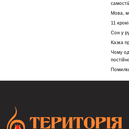
самості
Мова, м
11 крок
Сон у р
Казка п
Чому од
постійн
Помилки