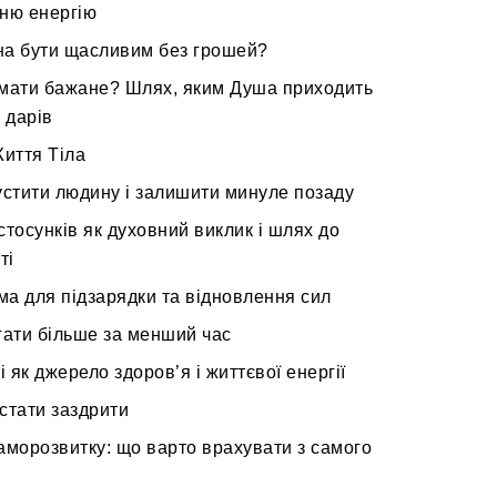
ню енергію
а бути щасливим без грошей?
мати бажане? Шлях, яким Душа приходить
х дарів
Життя Тіла
устити людину і залишити минуле позаду
стосунків як духовний виклик і шлях до
ті
а для підзарядки та відновлення сил
гати більше за менший час
 як джерело здоров’я і життєвої енергії
стати заздрити
аморозвитку: що варто врахувати з самого