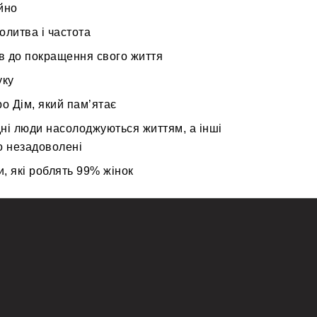
йно
олитва і частота
ів до покращення свого життя
уку
ро Дім, який пам’ятає
ні люди насолоджуються життям, а інші
о незадоволені
, які роблять 99% жінок