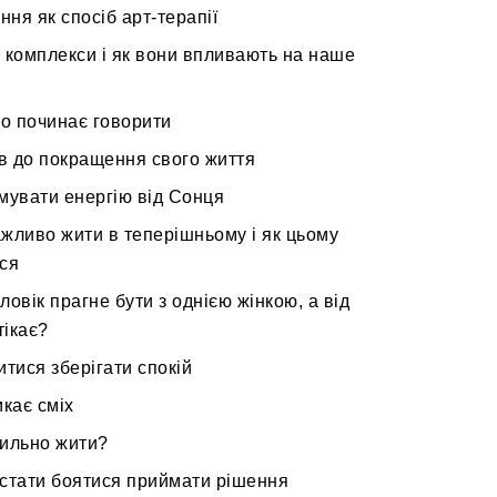
ня як спосіб арт-терапії
 комплекси і як вони впливають на наше
ло починає говорити
ів до покращення свого життя
мувати енергію від Сонця
жливо жити в теперішньому і як цьому
ся
ловік прагне бути з однією жінкою, а від
тікає?
итися зберігати спокій
икає сміх
ильно жити?
стати боятися приймати рішення