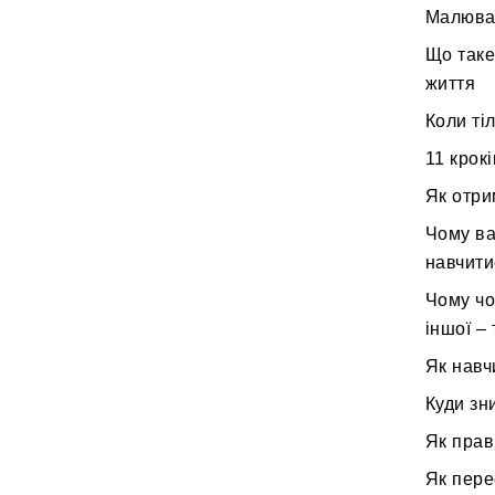
Малюван
Що таке
життя
Коли ті
11 крок
Як отри
Чому ва
навчити
Чому чо
іншої – 
Як навч
Куди зн
Як прав
Як пере