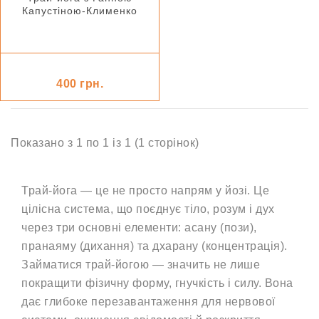
Капустіною-Клименко
400 грн.
Показано з 1 по 1 із 1 (1 сторінок)
Трай-йога — це не просто напрям у йозі. Це
цілісна система, що поєднує тіло, розум і дух
через три основні елементи: асану (пози),
пранаяму (дихання) та дхарану (концентрація).
Займатися трай-йогою — значить не лише
покращити фізичну форму, гнучкість і силу. Вона
дає глибоке перезавантаження для нервової