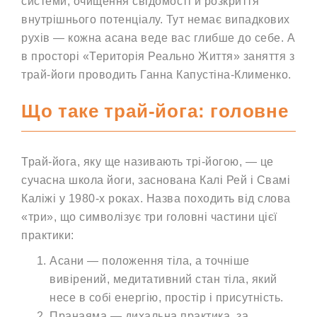
системи, очищення свідомості й розкриття
внутрішнього потенціалу. Тут немає випадкових
рухів — кожна асана веде вас глибше до себе. А
в просторі «Територія Реально Життя» заняття з
трай-йоги проводить Ганна Капустіна-Клименко.
Що таке трай-йога: головне
Трай-йога, яку ще називають трі-йогою, — це
сучасна школа йоги, заснована Калі Рей і Свамі
Каліжі у 1980-х роках. Назва походить від слова
«три», що символізує три головні частини цієї
практики:
Асани — положення тіла, а точніше
вивірений, медитативний стан тіла, який
несе в собі енергію, простір і присутність.
Пранаяма — дихальна практика, за