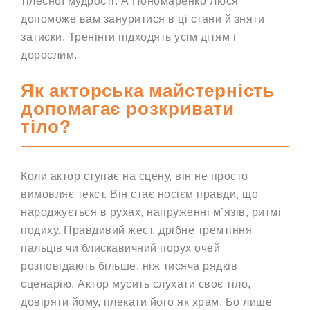
тілесної мудрості. А Пономаренко Люся
допоможе вам зануритися в ці стани й зняти
затиски. Тренінги підходять усім дітям і
дорослим.
Як акторська майстерність
допомагає розкривати
тіло?
Коли актор ступає на сцену, він не просто
вимовляє текст. Він стає носієм правди, що
народжується в рухах, напруженні м’язів, ритмі
подиху. Правдивий жест, дрібне тремтіння
пальців чи блискавичний порух очей
розповідають більше, ніж тисяча рядків
сценарію. Актор мусить слухати своє тіло,
довіряти йому, плекати його як храм. Бо лише