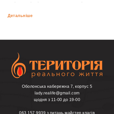
тоді, коли він відчуває кожен нерв, він здатен
розповісти історію, яка залишиться у вічності.
Детальніше
Акторство — це не просто ремесло сцени, а
універсальний інструмент для пізнання себе,
розширення можливостей тіла та голосу, а
головне — для набуття впевненості. Діти й
дорослі, поринаючи в цей чарівний світ, вчаться
долати страхи, позбавлятися тілесних і
психологічних затисків, а також вільно
висловлювати свої емоції.
Як працює майстерклас від Пономаренко
Люсі в цьому напрямку:
Оболонська набережна 7, корпус 5
Розвиток впевненості. Акторські вправи
lady.realife@gmail.com
допомагають подолати сором’язливість і
щодня з 11-00 до 19-00
страх публічних виступів. Гра на сцені
розвиває навичку спонтанного реагування,
063 157 9939 з питань майстер класів