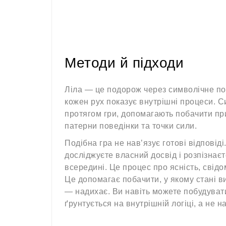
Методи й підходи
Ліла — це подорож через символічне пол
кожен рух показує внутрішні процеси. С
протягом гри, допомагають побачити пр
патерни поведінки та точки сили.
Подібна гра не навʼязує готові відповід
досліджуєте власний досвід і розпізнаєт
всередині. Це процес про ясність, свідо
Це допомагає побачити, у якому стані в
— надихає. Ви навіть можете побудуват
ґрунтується на внутрішній логіці, а не н