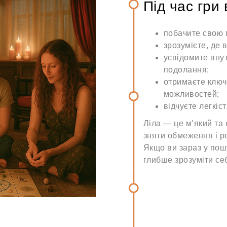
Під час гри 
побачите свою п
зрозумієте, де в
усвідомите внут
подолання;
отримаєте ключі
можливостей;
відчуєте легкіст
Ліла — це м’який та 
зняти обмеження і р
Якщо ви зараз у пош
глибше зрозуміти себ