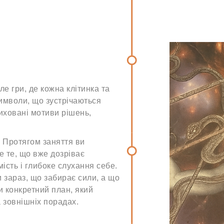
е гри, де кожна клітинка та
имволи, що зустрічаються
иховані мотиви рішень,
і. Протягом заняття ви
е те, що вже дозріває
мість і глибоке слухання себе.
и зараз, що забирає сили, а що
и конкретний план, який
а зовнішніх порадах.