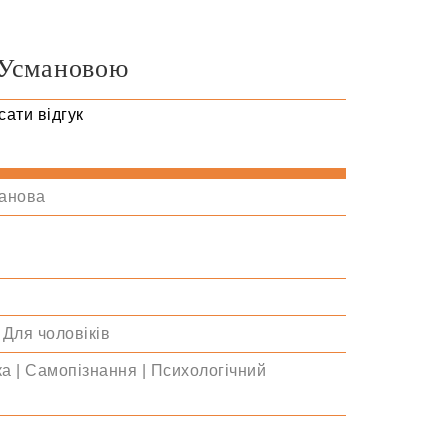
 Усмановою
ати відгук
анова
 Для чоловіків
ка | Самопізнання | Психологічний