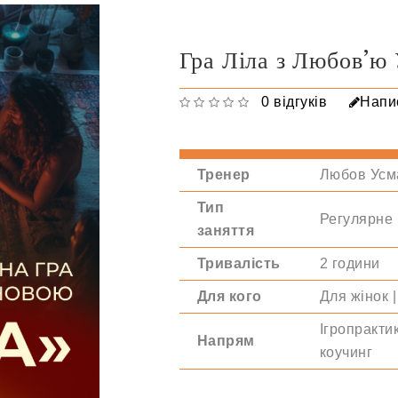
Гра Ліла з Любов’ю
0 відгуків
Напис
Тренер
Любов Усм
Тип
Регулярне
заняття
Тривалість
2 години
Для кого
Для жінок |
Ігропракти
Напрям
коучинг