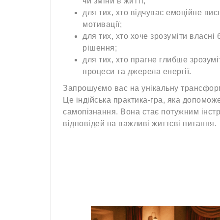
чи зміни в житті;
для тих, хто відчуває емоційне вис
мотивації;
для тих, хто хоче зрозуміти власн
рішення;
для тих, хто прагне глибше зрозумі
процеси та джерела енергії.
Запрошуємо вас на унікальну трансфор
Це індійська практика-гра, яка допомож
самопізнання. Вона стає потужним інс
відповідей на важливі життєві питання.