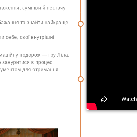
наження, сумніви й нестачу
і бажання та знайти найкраще
ти себе, свої внутрішні
маційну подорож — гру Ліла.
е зануритися в процес
трументом для отримання