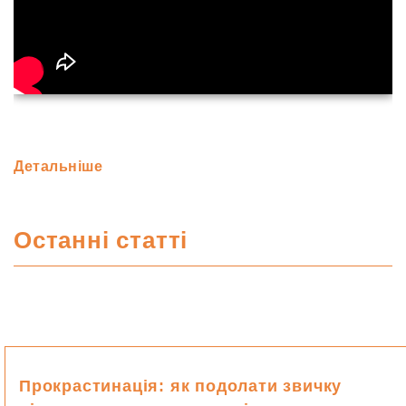
Що, насамперед, є найголовнішим у житті кожної
людини? Як треба жити, щоб бути по-справжньому
Детальніше
щасливим? У кожної людини є свої уявлення про це.
Але чи надійні ці орієнтири? Чи, насправді, вони
відображають РЕАЛЬНИЙ стан справ.
Останні статті
Цей світ створив Бог. Задум життя кожної окремої
людини і життя Всесвіту загалом відомий тільки
йому.
Простір Бога - це і є територія реального життя. Це
місце, де існують зрозумілі відповіді на всі питання.
Це життя, в якому є істинні, сакральні координати
Прокрастинація: як подолати звичку
руху до мети, досягнути яку прагне кожна людина,