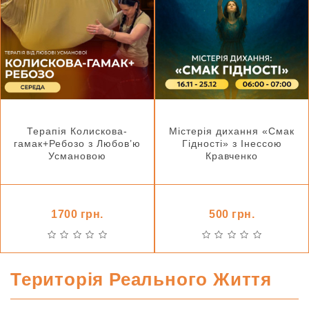
Терапія Колискова-
Містерія дихання «Смак
гамак+Ребозо з Любов’ю
Гідності» з Інессою
Усмановою
Кравченко
1700 грн.
500 грн.
Територія Реального Життя