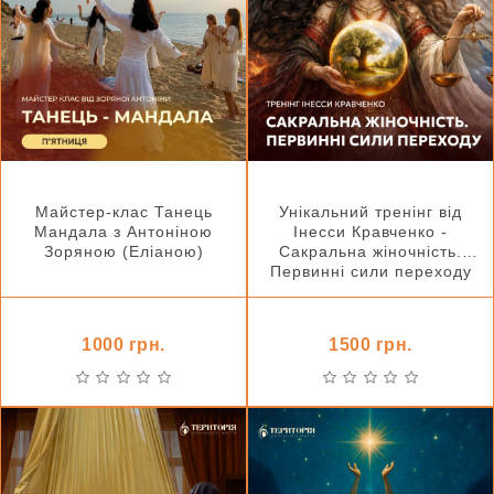
Майстер-клас Танець
Унікальний тренінг від
Мандала з Антоніною
Інесси Кравченко -
Зоряною (Еліаною)
Сакральна жіночність.
Первинні сили переходу
1000 грн.
1500 грн.