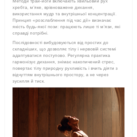
Методи трай-йоги включають хвильовий рух
хребта, м’яке, врівноважене дихання,
використання мудр та внутрішньої концентрації.
Принцип «розслаблення під час дії» визначає
якість будь-якої пози: працюють лише ті м’язи, які
справді потрібні.
Послідовності вибудовуються від простих до
складніших, що дозволяє тілу і нервовій системі
адаптуватися поступово. Регулярна практика
гармонізує дихання, знімає накопичений стрес,
повертає тілу природну рухливість і вчить діяти з
відчуттям внутрішнього простору, а не через
зусилля й тиск.