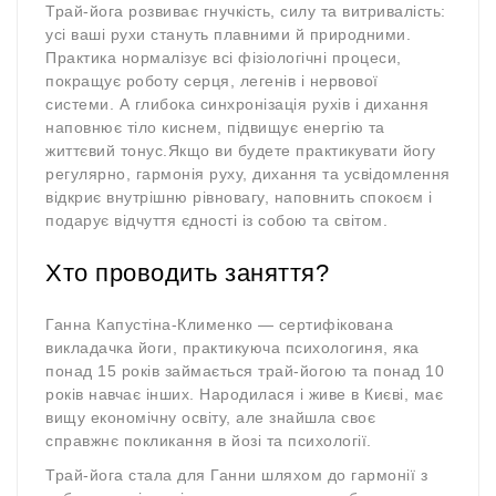
Трай-йога розвиває гнучкість, силу та витривалість:
усі ваші рухи стануть плавними й природними.
Практика нормалізує всі фізіологічні процеси,
покращує роботу серця, легенів і нервової
системи. А глибока синхронізація рухів і дихання
наповнює тіло киснем, підвищує енергію та
життєвий тонус.Якщо ви будете практикувати йогу
регулярно, гармонія руху, дихання та усвідомлення
відкриє внутрішню рівновагу, наповнить спокоєм і
подарує відчуття єдності із собою та світом.
Хто проводить заняття?
Ганна Капустіна-Клименко — сертифікована
викладачка йоги, практикуюча психологиня, яка
понад 15 років займається трай-йогою та понад 10
років навчає інших. Народилася і живе в Києві, має
вищу економічну освіту, але знайшла своє
справжнє покликання в йозі та психології.
Трай-йога стала для Ганни шляхом до гармонії з