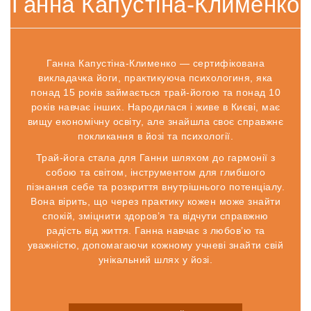
Ганна Капустіна-Клименко
Ганна Капустіна-Клименко — сертифікована
викладачка йоги, практикуюча психологиня, яка
понад 15 років займається трай-йогою та понад 10
років навчає інших. Народилася і живе в Києві, має
вищу економічну освіту, але знайшла своє справжнє
покликання в йозі та психології.
Трай-йога стала для Ганни шляхом до гармонії з
собою та світом, інструментом для глибшого
пізнання себе та розкриття внутрішнього потенціалу.
Вона вірить, що через практику кожен може знайти
спокій, зміцнити здоров’я та відчути справжню
радість від життя. Ганна навчає з любов’ю та
уважністю, допомагаючи кожному учневі знайти свій
унікальний шлях у йозі.