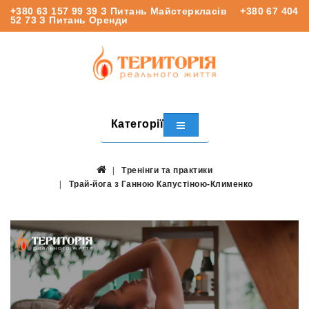
+380 63 157 99 39
З Питань Майстеркласів
+380 67 404
52 73
З Питань Оренди
Категорії
Тренінги та практики
Трай-йога з Ганною Капустіною-Клименко