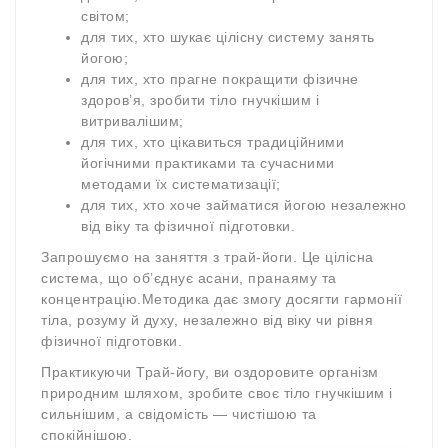
світом;
для тих, хто шукає цілісну систему занять
йогою;
для тих, хто прагне покращити фізичне
здоров’я, зробити тіло гнучкішим і
витривалішим;
для тих, хто цікавиться традиційними
йогічними практиками та сучасними
методами їх систематизації;
для тих, хто хоче займатися йогою незалежно
від віку та фізичної підготовки.
Запрошуємо на заняття з трай-йоги. Це цілісна
система, що об’єднує асани, пранаяму та
концентрацію.Методика дає змогу досягти гармонії
тіла, розуму й духу, незалежно від віку чи рівня
фізичної підготовки.
Практикуючи Трай-йогу, ви оздоровите організм
природним шляхом, зробите своє тіло гнучкішим і
сильнішим, а свідомість — чистішою та
спокійнішою.