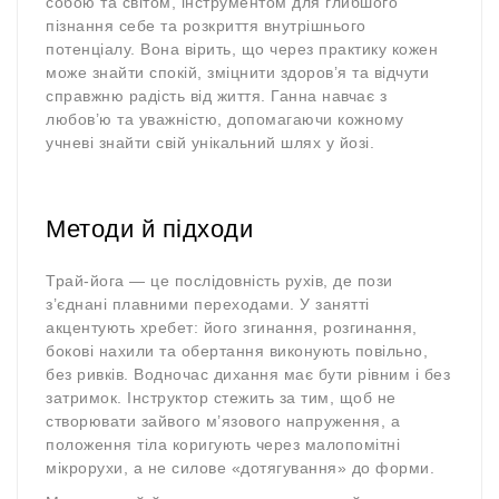
собою та світом, інструментом для глибшого
пізнання себе та розкриття внутрішнього
потенціалу. Вона вірить, що через практику кожен
може знайти спокій, зміцнити здоров’я та відчути
справжню радість від життя. Ганна навчає з
любов’ю та уважністю, допомагаючи кожному
учневі знайти свій унікальний шлях у йозі.
Методи й підходи
Трай-йога — це послідовність рухів, де пози
з’єднані плавними переходами. У занятті
акцентують хребет: його згинання, розгинання,
бокові нахили та обертання виконують повільно,
без ривків. Водночас дихання має бути рівним і без
затримок. Інструктор стежить за тим, щоб не
створювати зайвого м’язового напруження, а
положення тіла коригують через малопомітні
мікрорухи, а не силове «дотягування» до форми.