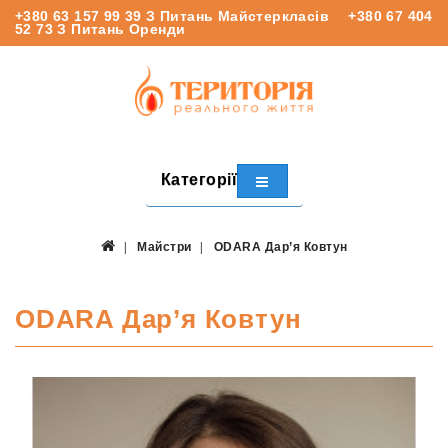
+380 63 157 99 39
З Питань Майстеркласів
+380 67 404
52 73
З Питань Оренди
Категорії
Майстри
ODARA Дар’я Ковтун
ODARA Дар’я Ковтун