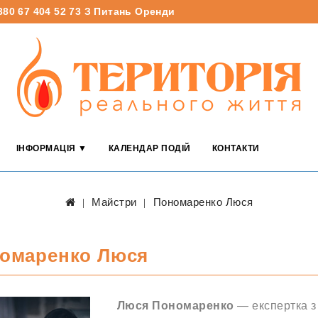
380 67 404 52 73
З Питань Оренди
ІНФОРМАЦІЯ ▼
КАЛЕНДАР ПОДІЙ
КОНТАКТИ
Майстри
Пономаренко Люся
омаренко Люся
Люся Пономаренко
— експертка з