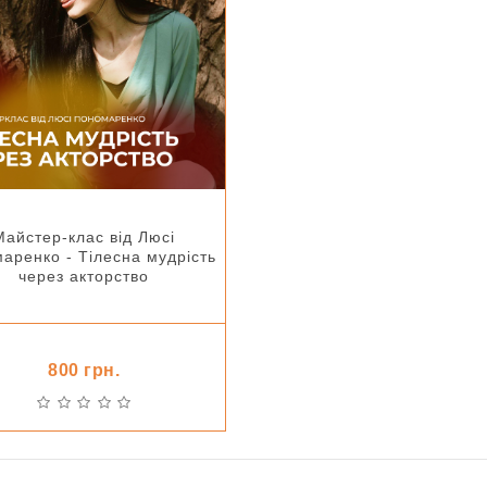
Майстер-клас від Люсі
аренко - Тілесна мудрість
через акторство
800 грн.