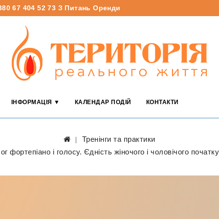
380 67 404 52 73
З Питань Оренди
ІНФОРМАЦІЯ ▼
КАЛЕНДАР ПОДІЙ
КОНТАКТИ
Тренінги та практики
лог фортепіано і голосу. Єдність жіночого і чоловічого поча