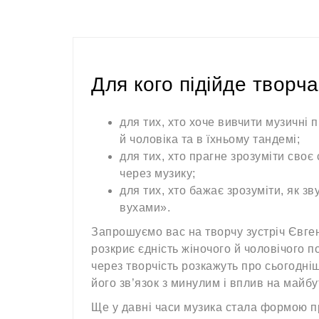
Для кого підійде творча
для тих, хто хоче вивчити музичні 
й чоловіка та в їхньому тандемі;
для тих, хто прагне зрозуміти своє
через музику;
для тих, хто бажає зрозуміти, як з
вухами».
Запрошуємо вас на творчу зустріч Євг
розкриє єдність жіночого й чоловічого п
через творчість розкажуть про сьогодні
його зв’язок з минулим і вплив на майбу
Ще у давні часи музика стала формою 