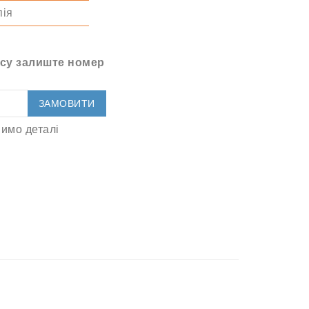
пія
су залиште номер
ЗАМОВИТИ
имо деталі