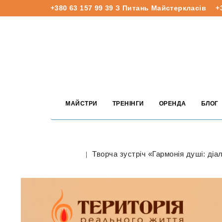
+380 63 157 99 39
З Питань Майстеркласів
+
МАЙСТРИ
ТРЕНІНГИ
ОРЕНДА
БЛОГ
Творча зустріч «Гармонія душі: діа