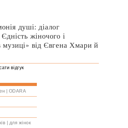
онія душі: діалог
 Єдність жіночого і
в музиці» від Євгена Хмари й
ати відгук
ен | ODARA
ів | для жінок