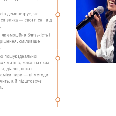
сів демонструє, як
співачка — свої пісні: від
.
 як емоційна близькість і
рішення, сміливіше
.
ро пошук ідеальної
ох митців, кожен із яких
я, діалог, показ
наміки пари — ці методи
чить, а й підштовхує
в.