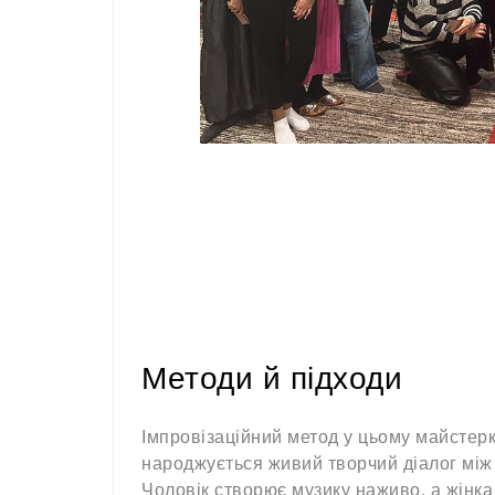
Методи й підходи
Імпровізаційний метод у цьому майстерк
народжується живий творчий діалог між 
Чоловік створює музику наживо, а жінка