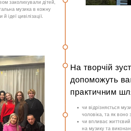
вом заколихували дітей,
тальна музика в кожну
 й ідеї цивілізації.
На творчій зус
допоможуть ва
практичним шля
чи відрізняється муз
чоловіка, та як воно 
чи впливає життєвий 
на музику та виконан