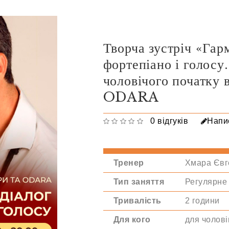
Творча зустріч «Гарм
фортепіано і голосу.
чоловічого початку 
ODARA
0 відгуків
Напис
Тренер
Хмара Євг
Тип заняття
Регулярне
Тривалість
2 години
Для кого
для чоловік