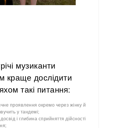
трічі музиканти
м краще дослідити
хом такі питання:
ичне проявлення окремо через жінку й
звучить у тандемі;
досвід і глибина сприйняття дійсності
ня;