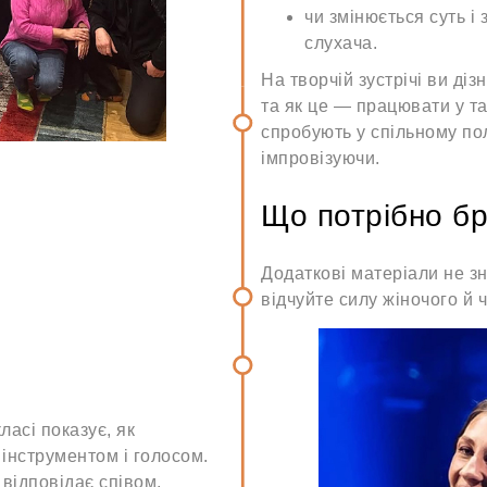
чи змінюється суть і
слухача.
На творчій зустрічі ви ді
та як це — працювати у та
спробують у спільному пол
імпровізуючи.
Що потрібно бр
Додаткові матеріали не з
відчуйте силу жіночого й 
ласі показує, як
інструментом і голосом.
 відповідає співом,