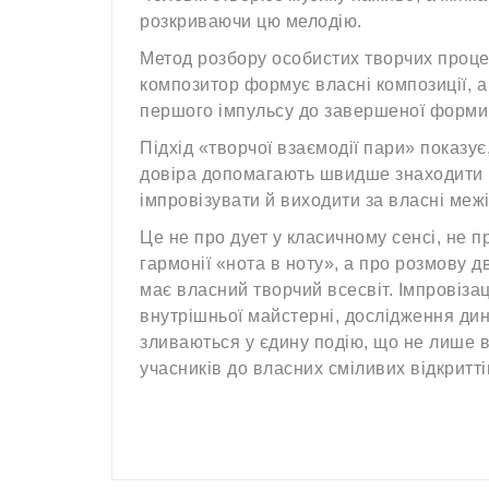
розкриваючи цю мелодію.
Метод розбору особистих творчих проце
композитор формує власні композиції, а 
першого імпульсу до завершеної форми
Підхід «творчої взаємодії пари» показує,
довіра допомагають швидше знаходити 
імпровізувати й виходити за власні межі
Це не про дует у класичному сенсі, не п
гармонії «нота в ноту», а про розмову дв
має власний творчий всесвіт. Імпровізаці
внутрішньої майстерні, дослідження ди
зливаються у єдину подію, що не лише в
учасників до власних сміливих відкритті