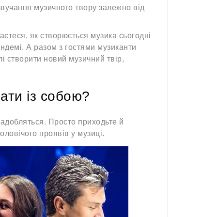
 звучання музичного твору залежно від
знаєтеся, як створюється музика сьогодні
ндемі. А разом з гостями музиканти
і створити новий музичний твір,
ати із собою?
надобляться. Просто приходьте й
чоловічого проявів у музиці.