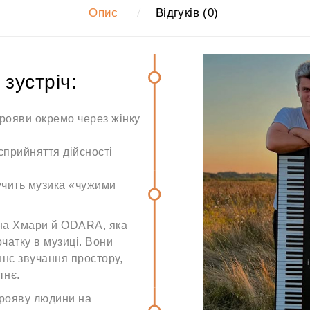
Опис
Відгуків (0)
 зустріч:
прояви окремо через жінку
 сприйняття дійсності
вучить музика «чужими
ена Хмари й ODARA, яка
очатку в музиці. Вони
шнє звучання простору,
тнє.
прояву людини на