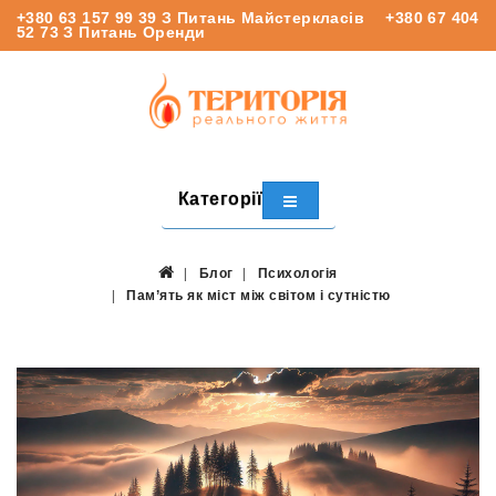
+380 63 157 99 39
З Питань Майстеркласів
+380 67 404
52 73
З Питань Оренди
Категорії
Блог
Психологія
Пам’ять як міст між світом і сутністю