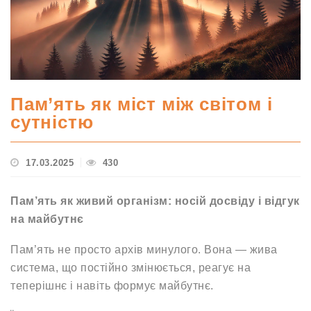
Пам’ять як міст між світом і
сутністю
17.03.2025
430
Пам’ять як живий організм: носій досвіду і відгук
на майбутнє
Пам’ять не просто архів минулого. Вона — жива
система, що постійно змінюється, реагує на
теперішнє і навіть формує майбутнє.