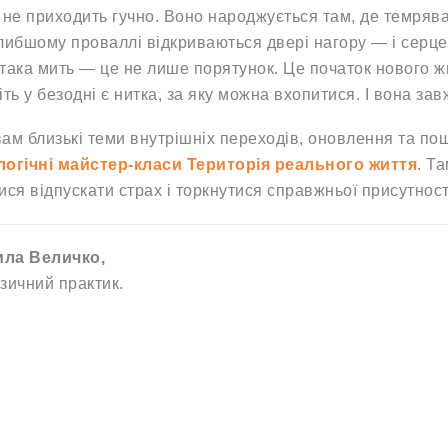
 не приходить гучно. Воно народжується там, де темряв
либшому проваллі відкриваються двері нагору — і серце
така мить — це не лише порятунок. Це початок нового ж
іть у безодні є нитка, за яку можна вхопитися. І вона зав
ам близькі теми внутрішніх переходів, оновлення та по
огічні майстер-класи Територія реального життя
. Т
ися відпускати страх і торкнутися справжньої присутност
ла Величко,
зичний практик.