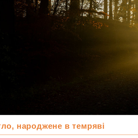
тло, народжене в темряві