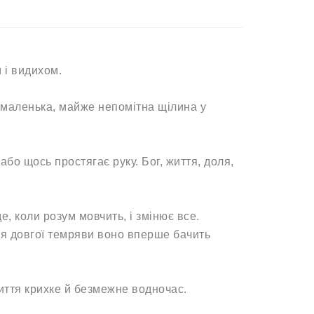
 і видихом.
ся маленька, майже непомітна щілина у
бо щось простягає руку. Бог, життя, доля,
е, коли розум мовчить, і змінює все.
ля довгої темряви воно вперше бачить
иття крихке й безмежне водночас.