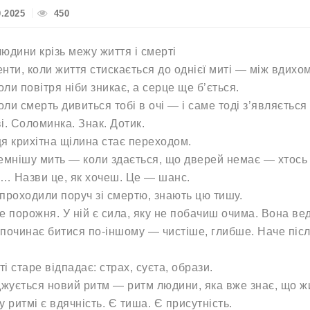
0.2025
450
юдини крізь межу життя і смерті
нти, коли життя стискається до однієї миті — між вдихом
коли повітря ніби зникає, а серце ще б’ється.
коли смерть дивиться тобі в очі — і саме тоді з’являєть
і. Соломинка. Знак. Дотик.
я крихітна щілина стає переходом.
емнішу мить — коли здається, що дверей немає — хтось а
ч… Назви це, як хочеш. Це — шанс.
о проходили поруч зі смертю, знають цю тишу.
е порожня. У ній є сила, яку не побачиш очима. Вона вед
починає битися по-іншому — чистіше, глибше. Наче піс
ті старе відпадає: страх, суєта, образи.
джується новий ритм — ритм людини, яка вже знає, що ж
у ритмі є вдячність. Є тиша. Є присутність.