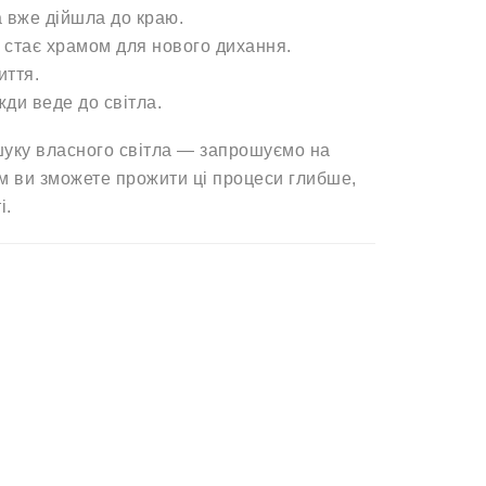
а вже дійшла до краю.
 стає храмом для нового дихання.
иття.
жди веде до світла.
шуку власного світла — запрошуємо на
ам ви зможете прожити ці процеси глибше,
і.