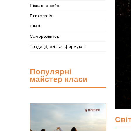
Пізнання себе
Психологія
Сім'я
Саморозвиток
Традиції, які нас формують
Популярні
майстер класи
М
а
Сві
й
с