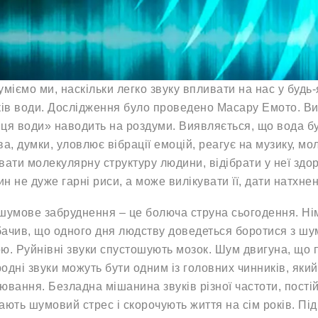
уміємо ми, наскільки легко звуку впливати на нас у будь
ків води. Дослідження було проведено Масару Емото. В
ця води» наводить на роздуми. Виявляється, що вода буд
ва, думки, уловлює вібрації емоцій, реагує на музику, м
вати молекулярну структуру людини, відібрати у неї здор
бин не дуже гарні риси, а може вилікувати її, дати натхне
шумове забруднення – це болюча струна сьогодення. Ні
ачив, що одного дня людству доведеться боротися з шум
ю. Руйнівні звуки спустошують мозок. Шум двигуна, що п
одні звуки можуть бути одним із головних чинників, який
ювання. Безладна мішанина звуків різної частоти, постійні
ають шумовий стрес і скорочують життя на сім років. Пі