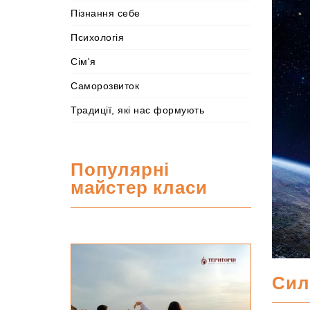
Пізнання себе
Психологія
Сім'я
Саморозвиток
Традиції, які нас формують
Популярні
майстер класи
М
а
Cил
й
с