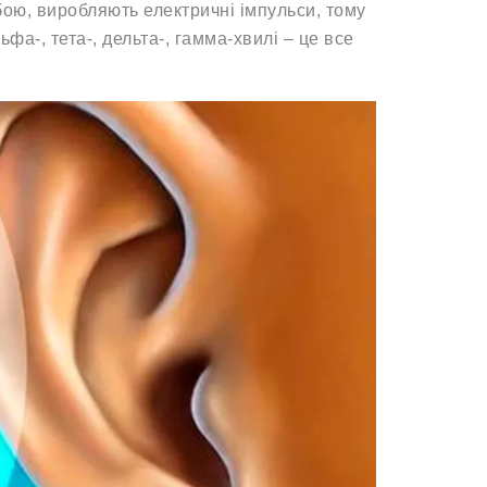
бою, виробляють електричні імпульси, тому
фа-, тета-, дельта-, гамма-хвилі – це все