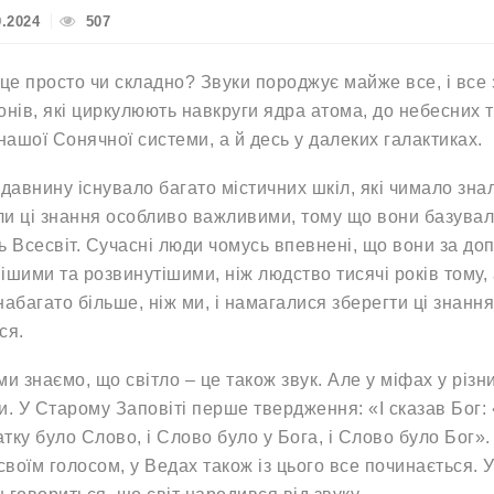
9.2024
507
 це просто чи складно? Звуки породжує майже все, і все з
онів, які циркулюють навкруги ядра атома, до небесних т
 нашої Сонячної системи, а й десь у далеких галактиках.
 давнину існувало багато містичних шкіл, які чимало зн
и ці знання особливо важливими, тому що вони базувалис
ь Всесвіт. Сучасні люди чомусь впевнені, що вони за до
ішими та розвинутішими, ніж людство тисячі років тому, 
набагато більше, ніж ми, і намагалися зберегти ці знання
ся.
ми знаємо, що світло – це також звук. Але у міфах у різн
и. У Старому Заповіті перше твердження: «І сказав Бог: «
тку було Слово, і Слово було у Бога, і Слово було Бог».
 своїм голосом, у Ведах також із цього все починається.