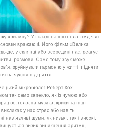
-яку хвилину? У складі нашого тіла сімдесят
исновки вражаючі. Його фільм «Велика
ь-де, у склянці або всередині нас, реагує
олитви, розмови. Саме тому звук може
ов’я, зруйнувати гармонію у житті, підняти
ння на чудові відкриття.
мецький мікробіолог Роберт Кох
ом так само запекло, як із чумою або
рацює, голосна музика, крики та інші
 викликає у нас стрес або навіть
 нав’язливі шуми, як низькі, так і високі,
двищується ризик виникнення аритмії,