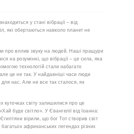
находиться у стані вібрації – від
іл, які обертаються навколо планет не
али про вплив звуку на людей. Наші пращури
я на розумінні, що вібрації – це сила, яка
помогою технологій стали набагато
але це не так. У найдавніші часи люди
 для нас. Але не все так сталося, як
их куточках світу залишилися про це
Хай буде світло». У Євангелії від Іоанна:
 Єгиптяни вірили, що бог Тот створив світ
 У багатьох африканських легендах різних