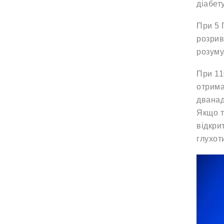
діабет
При 5 
розрив
розуму
При 11
отрима
дванад
Якщо т
відкри
глухот