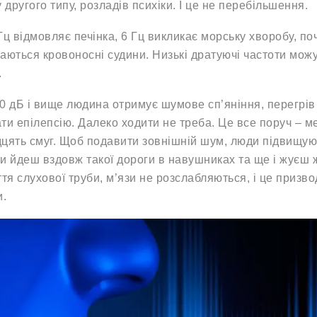
у другого типу, розладів психіки. І це не перебільшення.
Гц відмовляє печінка, 6 Гц викликає морську хворобу, поч
аються кровоносні судини. Низькі дратуючі частоти можу
.
0 дБ і вище людина отримує шумове сп’яніння, перегрів 
ти епілепсію. Далеко ходити не треба. Це все поруч – ме
цять смуг. Щоб подавити зовнішній шум, люди підвищую
и йдеш вздовж такої дороги в навушниках та ще і жуєш ж
ття слухової труби, м’язи не розслабляються, і це призв
и.