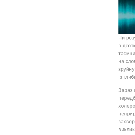
Чи роз
відсот
таємни
на сло
зруйну
із гли
Зараз 
передб
холеро
неприр
захвор
виклик