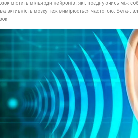
зок містить мільярди нейронів, які, поєднуючись між со
ва активність мозку теж вимірюється частотою. Бета-, аль
зок.