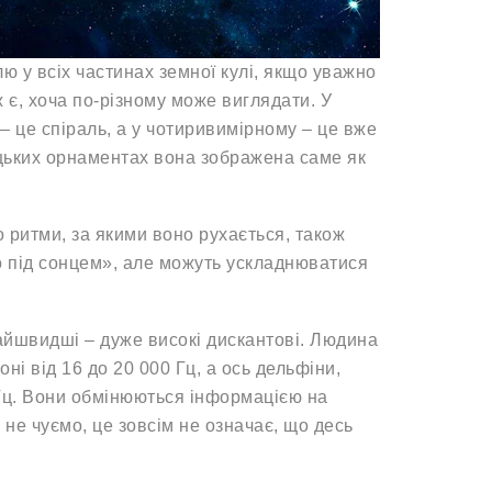
ю у всіх частинах земної кулі, якщо уважно
 є, хоча по-різному може виглядати. У
– це спіраль, а у чотиривимірному – це вже
рецьких орнаментах вона зображена саме як
 ритми, за якими воно рухається, також
го під сонцем», але можуть ускладнюватися
найшвидші – дуже високі дискантові. Людина
оні від 16 до 20 000 Гц, а ось дельфіни,
 Гц. Вони обмінюються інформацією на
не чуємо, це зовсім не означає, що десь