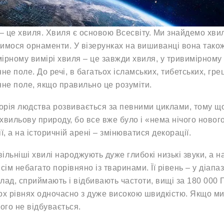
 – це хвиля. Хвиля є основою Всесвіту. Ми знайдемо хвил
имося орнаменти. У візерунках на вишиванці вона також
ірному вимірі хвиля – це завжди хвиля, у тривимірному 
нне поле. До речі, в багатьох ісламських, тибетських, г
нне поле, якщо правильно це розуміти.
торія людства розвивається за певними циклами, тому що
хвильову природу, бо все вже було і «нема нічого ново
ї, а на історичній арені – змінюватися декорації.
ільніші хвилі народжують дуже глибокі низькі звуки, а 
всім небагато порівняно із тваринами. Її рівень – у діапаз
лад, сприймають і відбивають частоти, вищі за 180 000
ох рівнях одночасно з дуже високою швидкістю. Якщо ми 
чого не відбувається.