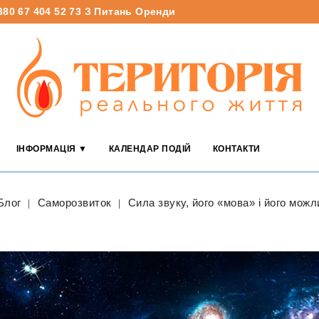
380 67 404 52 73
З Питань Оренди
ІНФОРМАЦІЯ ▼
КАЛЕНДАР ПОДІЙ
КОНТАКТИ
Блог
Саморозвиток
Cила звуку, його «мова» і його можл