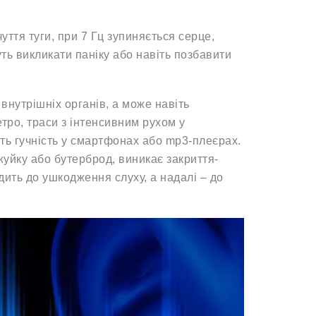
уття туги, при 7 Гц зупиняється серце,
ть викликати паніку або навіть позбавити
внутрішніх органів, а може навіть
тро, траси з інтенсивним рухом у
ть гучність у смартфонах або mp3-плеєрах.
уйку або бутерброд, виникає закриття-
одить до ушкодження слуху, а надалі – до