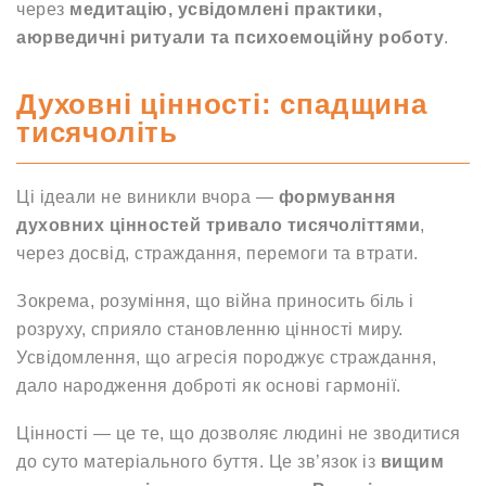
через
медитацію, усвідомлені практики,
аюрведичні ритуали та психоемоційну роботу
.
Духовні цінності: спадщина
тисячоліть
Ці ідеали не виникли вчора —
формування
духовних цінностей тривало тисячоліттями
,
через досвід, страждання, перемоги та втрати.
Зокрема, розуміння, що війна приносить біль і
розруху, сприяло становленню цінності миру.
Усвідомлення, що агресія породжує страждання,
дало народження доброті як основі гармонії.
Цінності — це те, що дозволяє людині не зводитися
до суто матеріального буття. Це зв’язок із
вищим