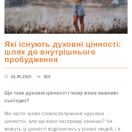
Які існують духовні цінності:
шлях до внутрішнього
пробудження
26.05.2025
424
Що таке духовні цінності і чому вони важливі
сьогодні?
Ми часто чуємо словосполучення «духовні
цінності», але що воно насправді означає? Чи
можуть ці цінності відрізнятись у різних людей, і в