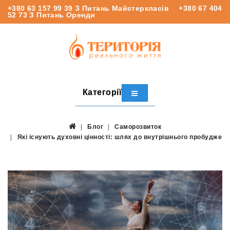
+380 63 157 99 39
З Питань Майстеркласів
+380 67 404
52 73
З Питань Оренди
Категорії
Блог
Саморозвиток
Які існують духовні цінності: шлях до внутрішнього пробудженн