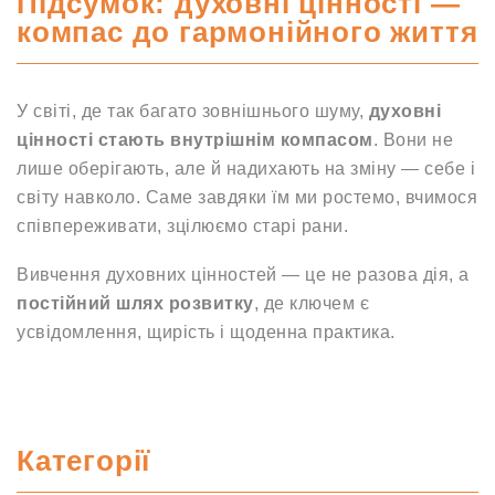
Підсумок: духовні цінності —
компас до гармонійного життя
У світі, де так багато зовнішнього шуму,
духовні
цінності стають внутрішнім компасом
. Вони не
лише оберігають, але й надихають на зміну — себе і
світу навколо. Саме завдяки їм ми ростемо, вчимося
співпереживати, зцілюємо старі рани.
Вивчення духовних цінностей — це не разова дія, а
постійний шлях розвитку
, де ключем є
усвідомлення, щирість і щоденна практика.
Категорії