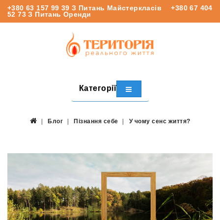
+380 63 157 99 39
З Питань Майстеркласів
+380 67 404
52 73
З Питань Оренди
Категорії
Блог
Пізнання себе
У чому сенс життя?