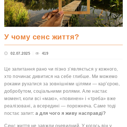
У чому сенс життя?
02.07.2025
419
Це запитання рано чи пізно з’являється у кожного,
хто починає дивитися на себе глибше. Ми можемо
роками рухатися за зовнішніми цілями — кар’єрою,
добробутом, соціальними ролями. Але настає
момент, коли всі «маю», «повинен» і «треба» вже
реалізовані, а всередині — порожнеча. Саме тоді
постає запит:
а для чого я живу насправді?
Сенс життя не завжди очевидний. У когось він у