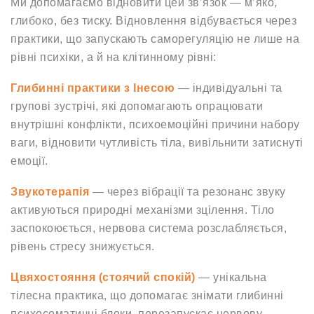
Ми допомагаємо відновити цей зв’язок — м’яко,
глибоко, без тиску. Відновлення відбувається через
практики, що запускають саморегуляцію не лише на
рівні психіки, а й на клітинному рівні:
Глибинні практики з Інесою
— індивідуальні та
групові зустрічі, які допомагають опрацювати
внутрішні конфлікти, психоемоційні причини набору
ваги, відновити чутливість тіла, вивільнити затиснуті
емоції.
Звукотерапія
— через вібрації та резонанс звуку
активуються природні механізми зцілення. Тіло
заспокоюється, нервова система розслабляється,
рівень стресу знижується.
Цвяхостояння (стоячий спокій)
— унікальна
тілесна практика, що допомагає знімати глибинні
психосоматичні блоки, перезапускає нервову